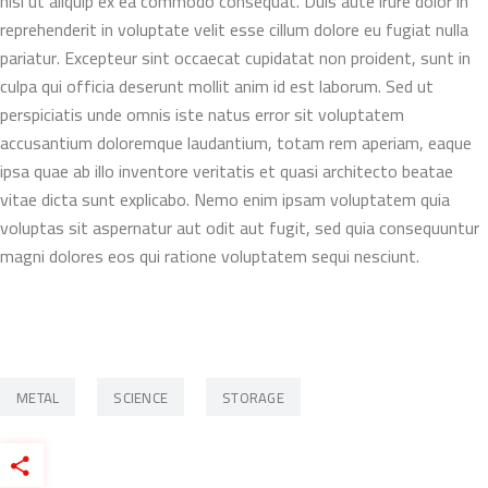
nisi ut aliquip ex ea commodo consequat. Duis aute irure dolor in
reprehenderit in voluptate velit esse cillum dolore eu fugiat nulla
pariatur. Excepteur sint occaecat cupidatat non proident, sunt in
culpa qui officia deserunt mollit anim id est laborum. Sed ut
perspiciatis unde omnis iste natus error sit voluptatem
accusantium doloremque laudantium, totam rem aperiam, eaque
ipsa quae ab illo inventore veritatis et quasi architecto beatae
vitae dicta sunt explicabo. Nemo enim ipsam voluptatem quia
voluptas sit aspernatur aut odit aut fugit, sed quia consequuntur
magni dolores eos qui ratione voluptatem sequi nesciunt.
METAL
SCIENCE
STORAGE