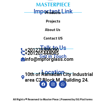
Important Link
Products
Projects
About Us
Contact US
Talk to Us
+201270308090
+201201444085
Get in Touch
info@mpforglass.com
Location
10th of Ramadan City Industrial
area C2 Block M , Building 24.
All Rights © Reserved to Master Piece | Powered by
ISG Platforms